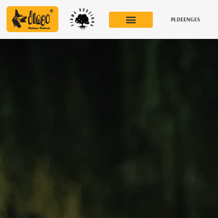
PL
DE
ENG
ES