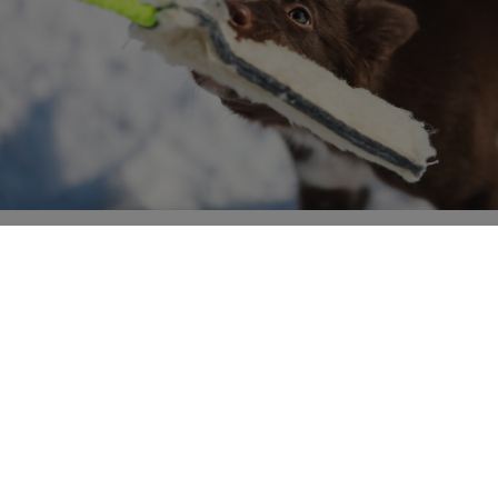
Dlaczego wybrać nasze szarpaki z
naturalnych materiałów?
Ekologiczne:
Wszystkie nasze szarpaki są
wykonane z materiałów przyjaznych dla
środowiska, co sprawia, że są bezpieczne nie
tylko dla Twojego psa, ale również dla planety.
Edukacyjne:
Szarpaki te nie tylko bawią, ale
także uczą Twojego psa poprzez stymulację